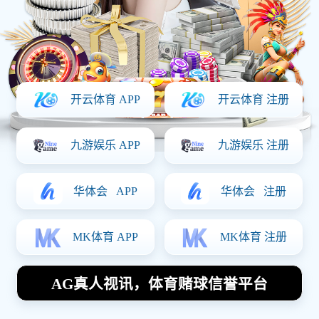
🏆 世界杯
🎾 网球
📊 实时数据
赛事资讯
聚焦全球顶级赛事，第一时间获取足球、篮球、NBA、
世界杯、欧洲杯、网球等最新动态与深度报道。
世界杯