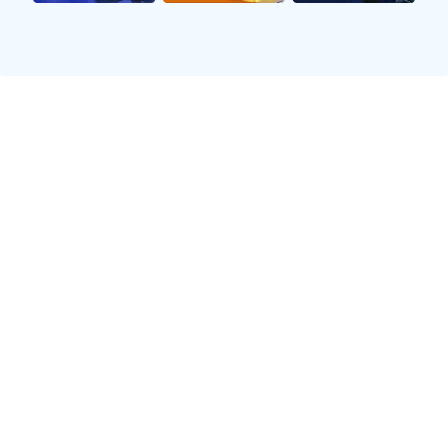
NBA
NBA总决赛天王山之战：勇士主场险胜凯尔特
人夺赛点
NBA总决赛第五场在金州勇士主场打响，双方鏖战至最后时
刻，勇士凭借库里关键时刻的三分球以112-109战胜凯尔特
人，总比分3-2领先，距离总冠军仅一步之遥。
篮球
2025-06-11