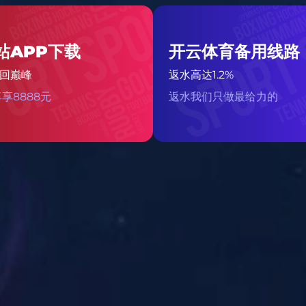
📊 实时数据
赛事资讯
赛事，第一时间获取足球、篮球、NBA、世界杯、欧洲杯、网
深度报道。