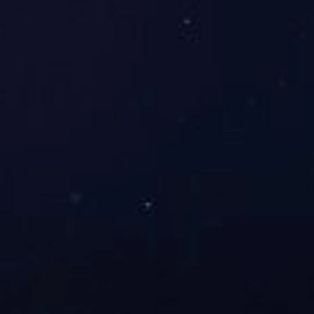
赛事分析
度解读焦点赛事，战术复盘、数据对比、走势预测，助您看懂
 · NBA季后赛
🎾 网球 · 温网决赛
 vs 掘金：约基奇的内线
阿尔卡拉斯 vs 德约科
力与湖人外线火力博弈
新生代与传奇的正面交
列赛约基奇场均30+15+10的全
阿尔卡拉斯凭借出色的体能和
成为掘金基石，湖人需要浓眉
攻能力，在草地赛场展现出惊
端限制约基奇，同时詹姆斯和
力。德约科维奇的经验与战术
需保持外线投射效率，三分命
是最大武器，关键分把握能力
决定系列赛走向。
负手。
115 vs 112
三分命中
36% vs
ACE球
12 vs 8 |
破发率
45% vs
|
率
38%