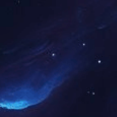
五大联赛、欧冠、中超，
CBA、欧洲篮球联赛，中
全球足球赛事资讯与数据
外篮球赛事深度报道
深度了解