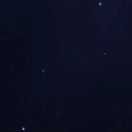
专业视角深
⚽ 足球 · 欧冠决赛
🏀 篮球
曼城 vs 国际米兰：战术博弈
湖人
与关键球员决定冠军归属
统治
欧冠决赛上演巅峰对决，曼城控球体
本轮系
系与国际米兰防守反击形成鲜明对
面表现
比。德布劳内的中场调度与劳塔罗的
在防守
锋线冲击将是比赛胜负手，定位球防
拉塞尔
守或成关键变量。
中率将
控球率
62% vs 38% |
射门
18 vs 9
场均得
分