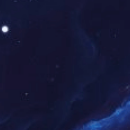
赛事专区
NBA、世界杯、欧洲杯、网球，六大热门体育专区，一站式
🏆
🌍
NBA专区
世界杯专区