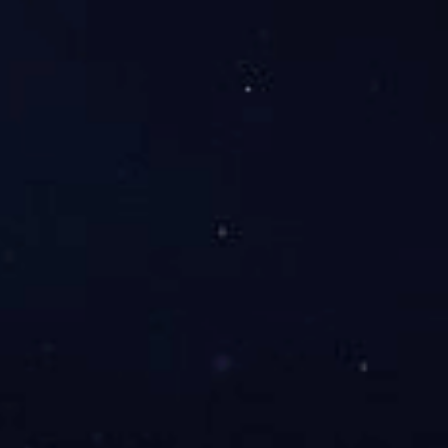
每一场较量。
🏆 世界杯 · 欧洲区预选赛
维奇：
法国 vs 荷兰：阵容深度与战
锋
术执行力决定直接出线权
底线进
法国队坐拥姆巴佩、格列兹曼等攻击
人适应
手，荷兰队则依靠范戴克领衔的防
变化仍
线。中场控制权争夺将是比赛关键，
或成胜
法国队需要避免被荷兰队反击打穿身
后。
 40%
历史交
法国 6胜3平3负
场均进
2.1 vs
锋
|
球
1.6