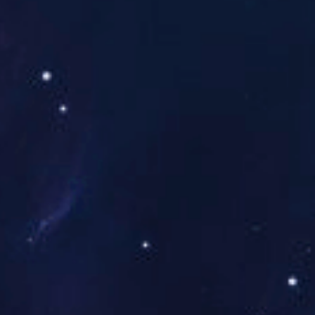
NBA
NBA总决赛天王山之战：勇士主场险胜凯
尔特人夺赛点
NBA总决赛第五场在金州勇士主场打响，双方鏖战至最
后时刻，勇士凭借库里关键时刻的三分球以112-109战
胜凯尔特人，总比分3-2领先，距离总冠军仅一步之
遥。
篮球
2025-06-11