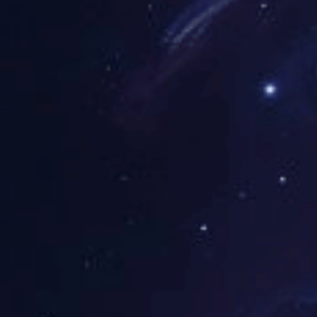
足球、篮球、
⚽
🏀
足球专区
篮球专区