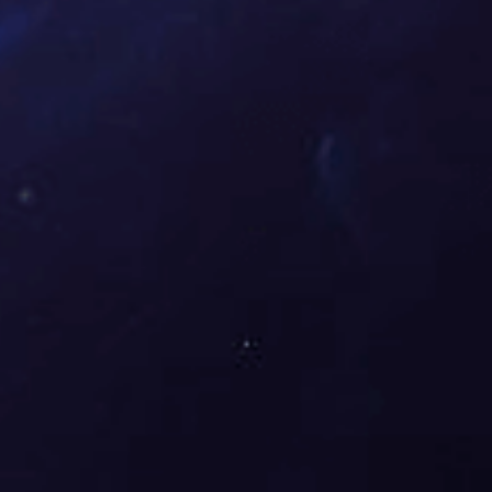
欧洲杯赛事前瞻、战报、
四大满贯、ATP、WTA，
球队实力对比
网球巨星动态与赛事解读
方位呈现。