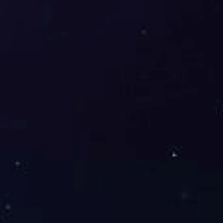
勒布朗·詹姆斯
LeBron James · 美国
一，8
勒布朗·詹姆斯是NBA历史得分王，4次
022年
总冠军、4次FMVP，职业生涯持续
800
20+赛季仍保持顶级水准。以其全面的
世无双。
技术和领袖气质被誉为"天选之子"。
篮球 · NBA