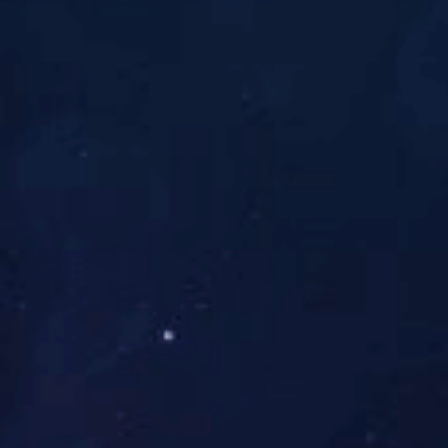
欧洲杯
欧洲杯小组赛收官：多支豪门惊险出线，
淘汰赛对阵出炉
欧洲杯小组赛全部结束，法国、德国、意大利等传统强
队顺利晋级，但过程并不轻松。淘汰赛阶段将上演多场
强强对话，冠军争夺战日趋白热化。
足球
2025-06-10