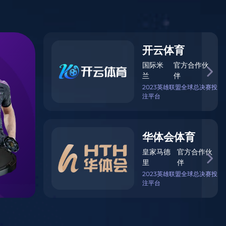
球
篮球
球队百科
赛事分析
体育知识
关于我们
联系我们
LIVE