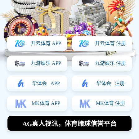
🏆 世界杯
🎾 网球
📊 实时数据
赛事资讯
聚焦全球顶级赛事，第一时间获取足球、篮球、NBA、
世界杯、欧洲杯、网球等最新动态与深度报道。
世界杯