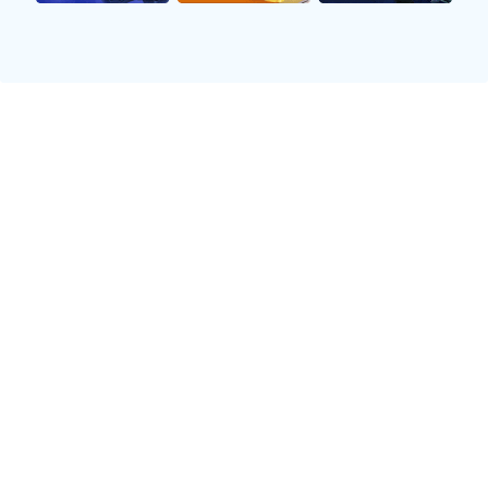
NBA
NBA总决赛天王山之战：勇士主场险胜凯尔特
人夺赛点
NBA总决赛第五场在金州勇士主场打响，双方鏖战至最后时
刻，勇士凭借库里关键时刻的三分球以112-109战胜凯尔特
人，总比分3-2领先，距离总冠军仅一步之遥。
篮球
2025-06-11