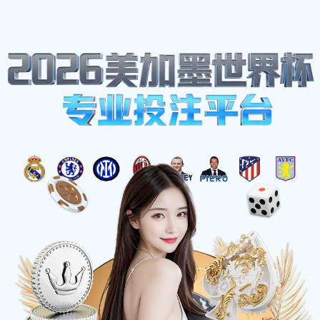
熊猫体育
· 官方
熊
熊猫体育
· 官方认证
体育赛事直播平台
中国官方认证体育赛事直播平台，覆盖足球、篮
球、NBA、世界杯、欧洲杯、网球等热门赛事。实
时比分、赛程数据、专业分析，一站式体育资讯服
务。
⚽ 足球
🏀 篮球