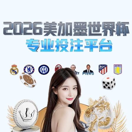
熊猫体育
· 官方
熊
熊猫体育
· 官方认证
体育赛事直播平台
中国官方认证体育赛事直播平台，覆盖足球、篮
球、NBA、世界杯、欧洲杯、网球等热门赛事。实
时比分、赛程数据、专业分析，一站式体育资讯服
务。
⚽ 足球
🏀 篮球