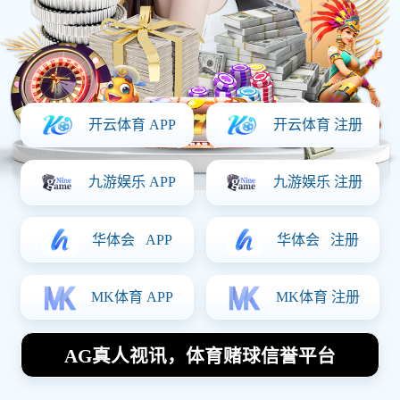
🏆 世界杯
🎾 网球
📊 实时数据
赛事资讯
聚焦全球顶级赛事，第一时间获取足球、篮球、NBA、
世界杯、欧洲杯、网球等最新动态与深度报道。
世界杯