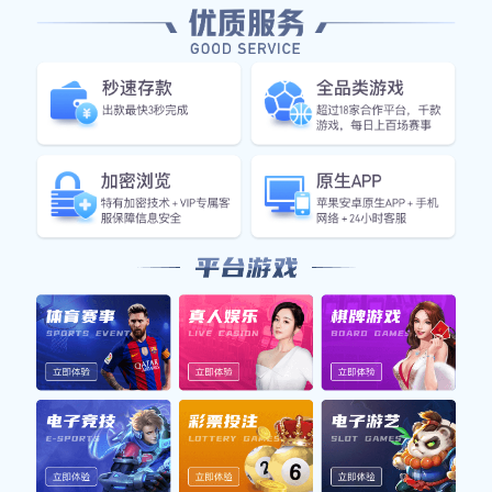
世界杯预选赛亚洲区激战：国足客场力克劲敌
取关键三分
在刚刚结束的世界杯预选赛亚洲区比赛中，中国男足凭借顽
强的防守和高效的反击，客场1-0战胜对手，掌握出线主动
权。全场比赛国足控球率42%，但射门效率极高。
足球
2025-06-12